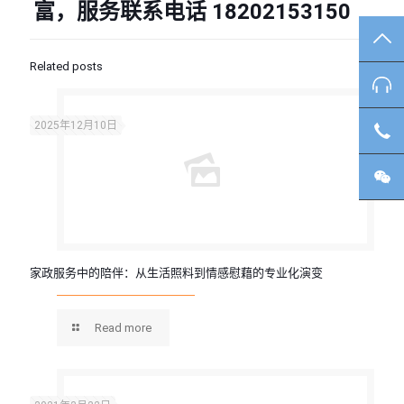
富，服务联系电话
18202153150
TO
Related posts
咨
2025年12月10日
客
微
家政服务中的陪伴：从生活照料到情感慰藉的专业化演变
Read more