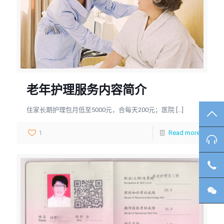
老年护理服务内容简介
住家长期护理包月低至5000元，合每天200元；医院
[…]
TO
1
Read more
咨
客
微