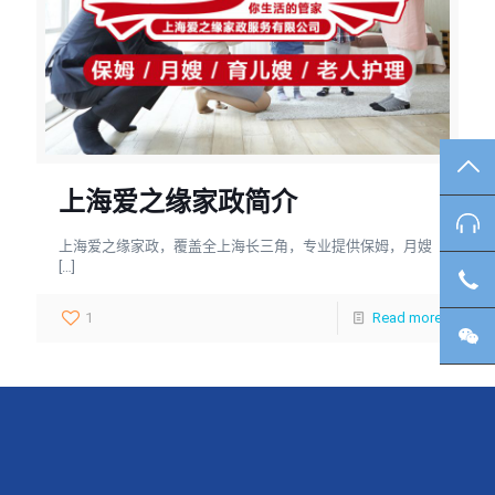
TO
上海爱之缘家政简介
咨
上海爱之缘家政，覆盖全上海长三角，专业提供保姆，月嫂
[…]
客
1
Read more
微