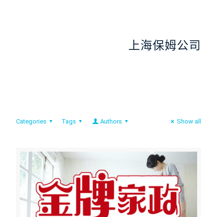
上海保姆公司
Categories
Tags
Authors
Show all