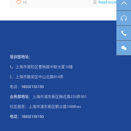
16
Read more
TO
咨
客
微
培训部地址：
1、
上海市普陀区曹杨路中联大厦10楼
2、上海市静安区中山北路814弄
电话：
18202153150
业务部地址
：上海市浦东新区梅花路235弄501
社区服务：上海市浦东新区鹤沙路1088hao
电话
：
18202153150