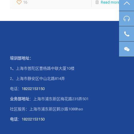
16
Read more
TO
咨
客
微
培训部地址：
1、
上海市普陀区曹杨路中联大厦10楼
2、上海市静安区中山北路814弄
电话：
18202153150
业务部地址
：上海市浦东新区梅花路235弄501
社区服务：上海市浦东新区鹤沙路1088hao
电话
：
18202153150