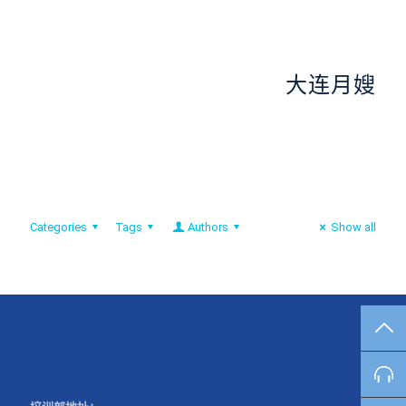
大连月嫂
Categories
Tags
Authors
Show all
TO
咨