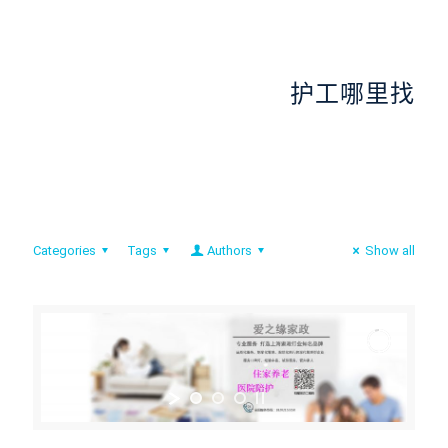
护工哪里找
Categories
Tags
Authors
Show all