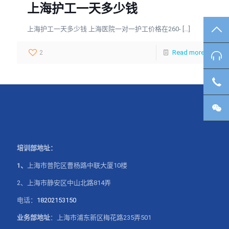
上海护工一天多少钱
上海护工一天多少钱 上海医院一对一护工价格在260-
[…]
TO
2
Read more
咨
客
微
培训部地址：
1、
上海市普陀区曹杨路中联大厦10楼
2、上海市静安区中山北路814弄
电话：
18202153150
业务部地址
：上海市浦东新区梅花路235弄501