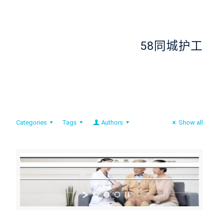
58同城护工
Categories
Tags
Authors
Show all