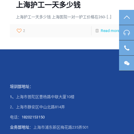
上海护工一天多少钱
上海护工一天多少钱 上海医院一对一护工价格在260-
[…]
TO
2
Read more
咨
客
微
培训部地址：
1、
上海市普陀区曹杨路中联大厦10楼
2、上海市静安区中山北路814弄
电话：
18202153150
业务部地址
：上海市浦东新区梅花路235弄501